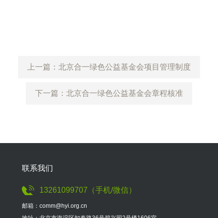
上一篇：北京合一绿色公益基金会项目管理制度
下一篇：北京合一绿色公益基金会章程核准
联系我们
13261099707（手机/微信）
邮箱：comm@hyi.org.cn
地址：北京市海淀区知春路36号碧兴园2号楼1606室