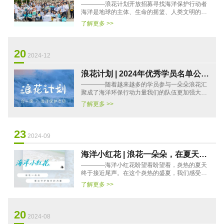
————浪花计划开放招募寻找海洋保护行动者
动者，看见每一朵浪花的力量
海洋是地球的主体、生命的摇篮、人类文明的源
泉。海洋生态系统是全球最重要的生态系统，影
了解更多 >>
响着全球生态系统的稳定···
20
2024-12
浪花计划 | 2024年优秀学员名单公
————随着越来越多的学员参与一朵朵浪花汇
布，踊跃海洋环保力量
聚成了海洋环保行动力量我们的队伍更加强大行
动手法和类型也更丰富多元在前半程的学习过
了解更多 >>
后，项目组收集了大家提交···
23
2024-09
海洋小红花 | 浪花一朵朵，在夏天绽
————海洋小红花盼望着盼望着，炎热的夏天
放海洋环保之花
终于接近尾声。在这个炎热的盛夏，我们感受着
滚滚热浪，也依旧与湛蓝海洋相伴相约。在过去
了解更多 >>
的几个月里，来自全国多···
20
2024-08