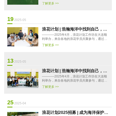
题，通过学习交流与行动共创，搭建海洋环保公
了解更多 >>
益学习网络，系统持续培···
19
2025-05
浪花计划 | 浩瀚海洋中找到自己，每
————2025年4月，浪花计划工作坊在大连顺
一朵浪花都有自己的舞蹈
利举办，来自各地的浪花学员共聚参与，通过专
题培训、共创讨论、案例分析等方式，学员们在
了解更多 >>
工作坊里互相链接和成长，···
13
2025-05
浪花计划 | 浩瀚海洋中找到自己，每
————2025年4月，浪花计划工作坊在大连顺
一朵浪花都有自己的舞蹈
利举办，来自各地的浪花学员共聚参与，通过专
题培训、共创讨论、案例分析等方式，学员们在
了解更多 >>
工作坊里互相链接和成长，···
25
2025-04
浪花计划2025招募 | 成为海洋保护行