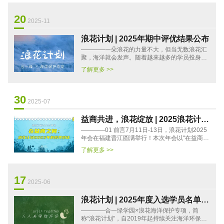
20
2025-11
浪花计划 | 2025年期中评优结果公布
————一朵浪花的力量不大，但当无数浪花汇
聚，海洋就会发声。随着越来越多的学员投身行
动，浪花计划正在成为全国海洋环保实践者的能
了解更多 >>
量场——社群更活跃、行···
30
2025-07
益商共进，浪花绽放 | 2025浪花计划
————01 前言7月11日-13日，浪花计划2025
年会精彩回顾
年会在福建晋江圆满举行！本次年会以“在益商之
间：浪花计划2025年的跨界对话”为主题，吸引
了解更多 >>
了来自全国各地的新老浪···
17
2025-06
浪花计划 | 2025年度入选学员名单正
————合一绿学园×浪花海洋保护专项，简
式公布
称“浪花计划”，自2019年起持续关注海洋环保议