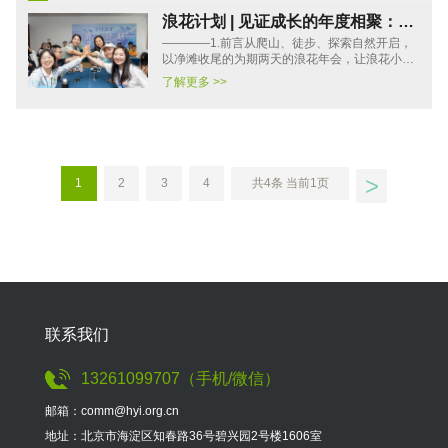
浪花计划 | 见证成长的年度相聚：
————1.前言从爬山、徒步、探索自然开启，
2024年浪花计划学员社群年度会议
以净滩收尾的为期两天的浪花年会，让浪花小伙
回顾
伴们在美丽的珠海北京师范大学校园相聚，一起
了解更多 >>
开心度过有趣、有料的两···
>
1
2
3
4
共4条 当前1页
联系我们
13261099707（手机/微信）
邮箱：comm@hyi.org.cn
地址：北京市海淀区知春路36号碧兴园2号楼1606室