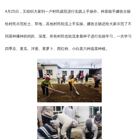
4月25日，又组织大家到一户村民庭院进行实践上手操作。种菜能手娜孜古丽
给村民示范松土、犁地，其他村民轮流上手实操。娜孜古丽还给大家示范了不
同菜种播种的间距、深度。所有村民也轮流拿着种子进行实操学习，一共学习
四季豆、黄瓜、洋葱、黄萝卜、西红柿、小白菜六种蔬菜种植。