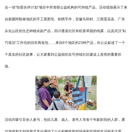
合一绿“恒星伙伴计划”项目中所资助公益机构的可持续产品。活动现场展示了来
自新疆阿勒泰地区的手工黑肥皂、刺绣手作，安徽马郢村、江西莲花县、广东
从化山区的生态种植农副产品，四川遵道社区有机香草园的纯露，以及武汉“耘
巧造旧”工作坊的旧衣再造包……来自8个地区的23种产品，向公众叙述了一个
个真实的社区故事，让大家看到公益组织在可持续社区建设上发挥的重要价
值。
活动共吸引百余人参与，包括儿童、成人、老年人等各个年龄阶段的人群，通
过游戏和文创等形式充分调动了公众积极性和对环保和可持续生活的关注度。