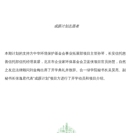
成蹊计划志愿者
本期计划的支持方中华环境保护基金会事业拓展部项目主管孙琴，长安信托慈
善信托部信托经理袁瑗，北京市企业家环保基金会卫蓝侠项目官员孙慧，自然
之友总法律顾问刘金梅出席了开学典礼并致辞。合一绿学院秘书长吴昊亮、副
秘书长张逸君代表“成蹊计划”项目方进行了开学动员和项目介绍。