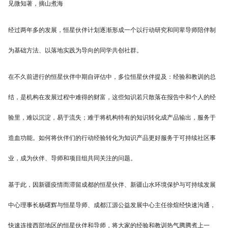
见微知著，摘山煮海
经过两年多的发展，恒星伙伴计划逐渐形成一个以行动研究和同辈导师陪伴制
为基础方法、以落地实践为导向的同学共创社群。
在不久前进行的恒星伙伴中期自评估中，多位恒星伙伴提及：经验和教训的总
结，是机构在发展过程中难得的财富，这些知识若只散落在报告中和个人的经
验里，难以沉淀，易于流失；难于将机构特有的知识转化成产品输出，服务于
造血功能。如何将伙伴们的行动经验转化为知识产品更好服务于可持续社区事
业，成为伙伴、导师和项目组共同关注的问题。
基于此，因新疆疫情而滞留成都的恒星伙伴、新疆山水环境保护与可持续发展
中心理事长杨曙辉与恒星导师、成都江源公益发展中心主任徐煊经快速沟通，
快速连接西部地区的恒星伙伴和导师，将大家的经验和教训热气腾腾煮上一