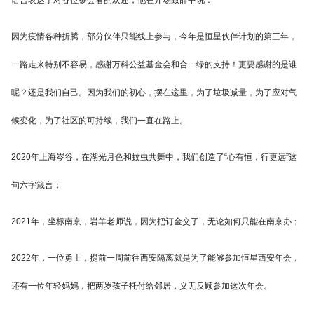
因为疫情各种折腾，部分伙伴只能线上参与，今年是恒星伙伴计划的第三年，
一路走来特别不容易，感谢万科公益基金会和合一绿的支持！更要感谢的是谁
呢？还是我们自己。因为我们的初心，摆在这里，为了垃圾减量，为了应对气
候变化，为了社区的可持续，我们一直在路上。
2020年上海岑谷，在湖光月色和蚊虫共舞中，我们创造了“心有恒，行更远”这
句六字箴言；
2021年，坐标南京，岩羊老师说，因为把订金交了，无论如何只能在南京办；
2022年，一位勇士，提前一周前往西安隔离就是为了能够参加恒星西安年会，
还有一位年轻妈妈，把两岁孩子托付给邻居，义无反顾参加这次年会。