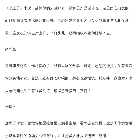
《小王子》中说，越简单的人越好命，就算是产品设计也一定是由心出发的，
而非拍脑袋或绞尽脑汁想出来。由心出发的事业才可以达到事业与人相互滋
养。这次在知识生产上开了个好头儿，还得继续深化和延续下去。
@邓豪：
煊哥张罗这次工作坊费心了，既有大家的分享、讨论，思想的碰撞，又有去农
场的实地参访、交流，还有好吃好喝的，身心也很愉悦。特别棒！我也对未来
大家的知识生产有很多期待，也愿意来参与、支持！
徐煊：
这次工作坊，更觉得恒星社群里充满着宝藏，看怎么去挖掘，这次工作坊发端
于曙辉老师的原动力和信愿行，并让更多人卷入了进来，感谢！