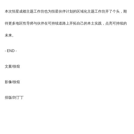
本次恒星成都主题工作坊也为恒星伙伴计划的区域化主题工作坊开了个头，期
待更多地区性导师与伙伴在可持续道路上开拓自己的本土实践，点亮可持续的
未来。
- END -
文案/徐煊
影像/徐煊
排版/刘丁丁