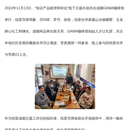
2022年11月13日，“知识产品梳理和转化”线下主题共创坊在成都GAWA咖啡馆
举行，恒星导师邓豪、尕玛草、罗丹、徐煊，恒星伙伴新疆山水杨曙辉、玉龙
耕心社工和继先、成都闲品再生陈天亮，GAWA咖啡馆创始人才让扎西，关注
本地社区发展的藏族伙伴尕让俄波、登真拥措一同参加，线上参与的恒星伙伴
与导师21人次。
作为恒星成都主题工作坊的组织者，恒星导师徐煊在开场致辞中，用诗一般的
语言表达了对各位参会者的欢迎，他在开场致辞中说：