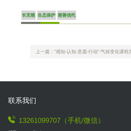
长安慈
生态保护
慈善信托
上一篇：“感知-认知-意愿-行动”-气候变化课
联系我们
13261099707（手机/微信）