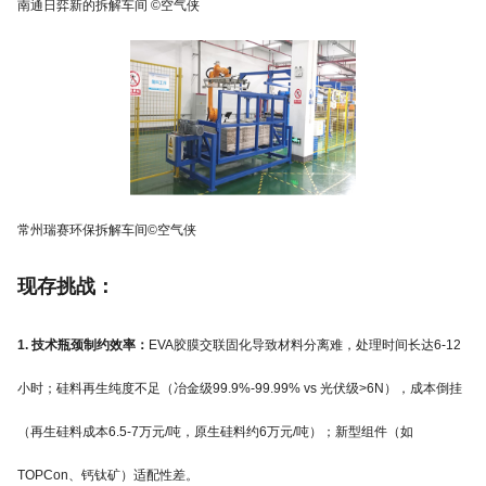
南通日弈新的拆解车间 ©空气侠
常州瑞赛环保拆解车间©空气侠
现存挑战：
1. 技术瓶颈制约效率：
EVA胶膜交联固化导致材料分离难，处理时间长达6-12
小时；硅料再生纯度不足（冶金级99.9%-99.99% vs 光伏级>6N），成本倒挂
（再生硅料成本6.5-7万元/吨，原生硅料约6万元/吨）；新型组件（如
TOPCon、钙钛矿）适配性差。