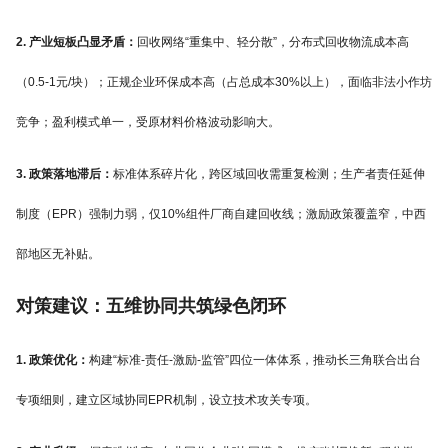
2. 产业短板凸显矛盾：
回收网络“重集中、轻分散”，分布式回收物流成本高
（0.5-1元/块）；正规企业环保成本高（占总成本30%以上），面临非法小作坊
竞争；盈利模式单一，受原材料价格波动影响大。
3. 政策落地滞后：
标准体系碎片化，跨区域回收需重复检测；生产者责任延伸
制度（EPR）强制力弱，仅10%组件厂商自建回收线；激励政策覆盖窄，中西
部地区无补贴。
对策建议：五维协同共筑绿色闭环
1. 政策优化：
构建“标准-责任-激励-监管”四位一体体系，推动长三角联合出台
专项细则，建立区域协同EPR机制，设立技术攻关专项。