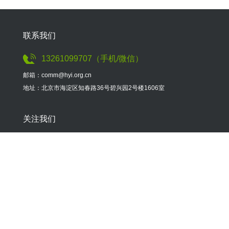
联系我们
13261099707（手机/微信）
邮箱：comm@hyi.org.cn
地址：北京市海淀区知春路36号碧兴园2号楼1606室
关注我们
微信公众号
官方微博
绿资酷平台
参与我们