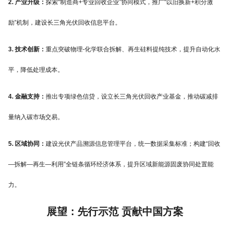
2. 产业升级：
探索“制造商+专业回收企业”协同模式，推广“以旧换新+积分激
励”机制，建设长三角光伏回收信息平台。
3. 技术创新：
重点突破物理-化学联合拆解、再生硅料提纯技术，提升自动化水
平，降低处理成本。
4. 金融支持：
推出专项绿色信贷，设立长三角光伏回收产业基金，推动碳减排
量纳入碳市场交易。
5. 区域协同：
建设光伏产品溯源信息管理平台，统一数据采集标准；构建“回收
—拆解—再生—利用”全链条循环经济体系，提升区域新能源固废协同处置能
力。
展望：先行示范 贡献中国方案