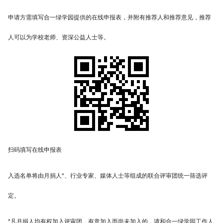
申请方需填写合一绿学园提供的在线申报表，并附有推荐人和推荐意见，推荐
人可以为学校老师、资深公益人士等。
扫码填写在线申报表
入选名单将由月捐人*、行业专家、媒体人士等组成的联合评审团统一筛选评
定。
*凡月捐人均有权加入评审团，有意加入而尚未加入的，请和合一绿学园工作人