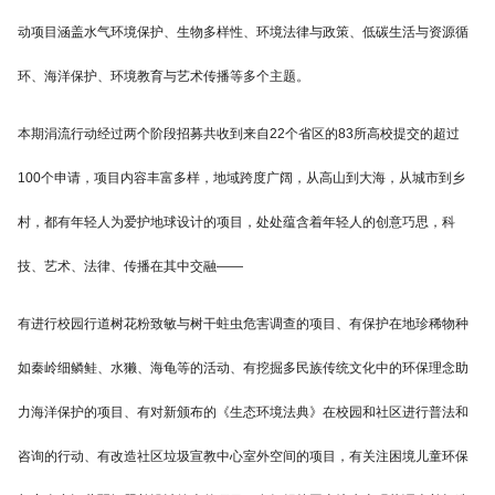
动项目涵盖水气环境保护、生物多样性、环境法律与政策、低碳生活与资源循
环、海洋保护、环境教育与艺术传播等多个主题。
本期涓流行动经过两个阶段招募共收到来自22个省区的83所高校提交的超过
100个申请，项目内容丰富多样，地域跨度广阔，从高山到大海，从城市到乡
村，都有年轻人为爱护地球设计的项目，处处蕴含着年轻人的创意巧思，科
技、艺术、法律、传播在其中交融——
有进行校园行道树花粉致敏与树干蛀虫危害调查的项目、有保护在地珍稀物种
如秦岭细鳞鲑、水獭、海龟等的活动、有挖掘多民族传统文化中的环保理念助
力海洋保护的项目、有对新颁布的《生态环境法典》在校园和社区进行普法和
咨询的行动、有改造社区垃圾宣教中心室外空间的项目，有关注困境儿童环保