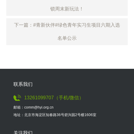
锁周末新玩法！
下一篇：#青新伙伴#绿色青年实习生项目六期入选
名单公示
联系我们
13261099707（手机/微信）
邮箱：comm@hyi.org.cn
地址：北京市海淀区知春路36号碧兴园2号楼1606室
关注我们