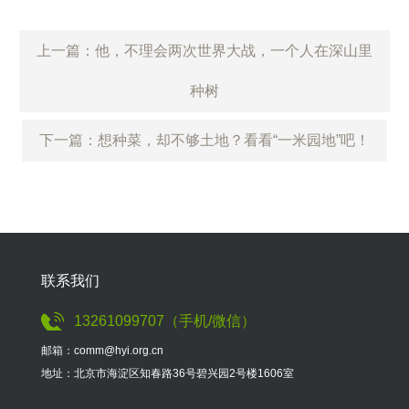
上一篇：他，不理会两次世界大战，一个人在深山里
种树
下一篇：想种菜，却不够土地？看看“一米园地”吧！
联系我们
13261099707（手机/微信）
邮箱：comm@hyi.org.cn
地址：北京市海淀区知春路36号碧兴园2号楼1606室