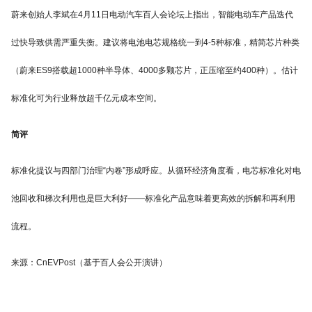
蔚来创始人李斌在4月11日电动汽车百人会论坛上指出，智能电动车产品迭代
过快导致供需严重失衡。建议将电池电芯规格统一到4-5种标准，精简芯片种类
（蔚来ES9搭载超1000种半导体、4000多颗芯片，正压缩至约400种）。估计
标准化可为行业释放超千亿元成本空间。
简评
标准化提议与四部门治理“内卷”形成呼应。从循环经济角度看，电芯标准化对电
池回收和梯次利用也是巨大利好——标准化产品意味着更高效的拆解和再利用
流程。
来源：CnEVPost（基于百人会公开演讲）