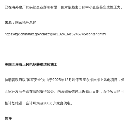
已在海外建厂的头部企业影响有限，但对依赖出口的中小企业是实质性压力。
来源：国家税务总局
https://fgk.chinatax.gov.cn/zcfgk/c102416/c5246745/content.html
美国五座海上风电场获准继续施工
特朗普政府以“国家安全”为由于2025年12月叫停五座东海岸海上风电项目，但
五家开发商全部在法院赢得禁令。内政部长错过上诉截止日期，五个项目均可
按计划推进，合计可为超200万户家庭供电。
简评