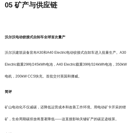
05 矿产与供应链
沃尔沃电动铰接式自卸车全球首次量产
沃尔沃建筑设备宣布A30和A40 Electric电动铰接式自卸车进入批量生产。A30
Electric载重29吨/245kWh电池，A40 Electric载重39吨/324kWh电池，350kW
电机，200kW CCS快充。首批交付英国和挪威。
简评
矿山电动化不仅减碳，还降低运营成本和改善工作环境。用电动矿卡开采的锂
矿，生命周期碳排放将显著降低——这直接影响关键矿产的碳足迹核算。