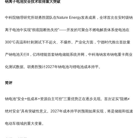
钠离子电池安全技术取得重大突破
中科院物理研究所胡勇胜团队在Nature Energy发表成果，全球首次在安时级钠
离子电池中实现“彻底阻断热失控”——开发的可聚合不燃电解质体系使电池在
300℃高温和针刺测试下不起火、不爆炸。产业化方面，宁德时代推出首款量
产钠电池天行II，亿纬锂能首套钠电储能系统并网，中科海钠发布钠电重卡商业
化测试数据。胡勇胜预计2027年钠电池与锂电池成本持平。
简评
钠电池“安全+低成本+资源自主可控”三重优势正在逐步兑现。首次证实“阻燃≠
绝对安全”具有突破性意义。2027年成本持平的预期如果实现，将是储能和低速
电动车领域的重大变量。