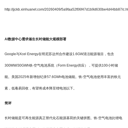
http://jjckb.xinhuanet.com/20260409/5a9faa52f06f47d1b9d630be4d44bb87/c.h
AI数据中心需求催生长时储能大规模部署
Google与Xcel Energy在明尼苏达州合作建设1.6GW清洁能源项目，包含
300MW/30GWh铁-空气电池系统（Form Energy供应），可提供100小时储
能。美国2025年新增创纪录57.6GWh电池储能。铁-空气电池使用丰富的铁元
素，低毒易回收，有望将成本降至锂电池以下。
简评
长时储能是可再生能源真正替代化石能源基荷的关键拼图。铁-空气电池比锂电