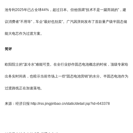
池专利2025年已占全球44%，超过日本。但他强调“技术不是一蹴而就的”，建
议消费者“不用等”，车企“最好也别卖”。广汽因湃则发布了首款量产级半固态储
能大电芯作为过渡方案。
简评
欧阳院士的“泼冷水”难能可贵。在全行业炒作固态电池概念的时候，顶级专家给
出务实时间表，也暗示当前市场上一些“固态电池营销”的水分。半固态电池作为
过渡路线正在加速落地。
来源：经济日报 http://rss.jingjiribao.cn/static/detail.jsp?id=643378