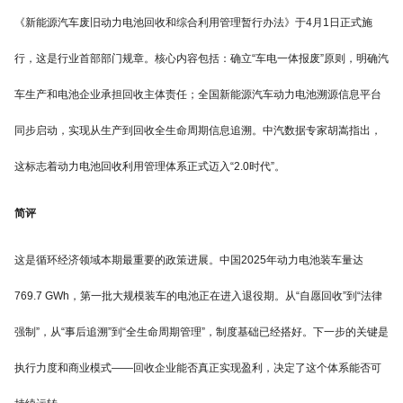
《新能源汽车废旧动力电池回收和综合利用管理暂行办法》于4月1日正式施
行，这是行业首部部门规章。核心内容包括：确立“车电一体报废”原则，明确汽
车生产和电池企业承担回收主体责任；全国新能源汽车动力电池溯源信息平台
同步启动，实现从生产到回收全生命周期信息追溯。中汽数据专家胡嵩指出，
这标志着动力电池回收利用管理体系正式迈入“2.0时代”。
简评
这是循环经济领域本期最重要的政策进展。中国2025年动力电池装车量达
769.7 GWh，第一批大规模装车的电池正在进入退役期。从“自愿回收”到“法律
强制”，从“事后追溯”到“全生命周期管理”，制度基础已经搭好。下一步的关键是
执行力度和商业模式——回收企业能否真正实现盈利，决定了这个体系能否可