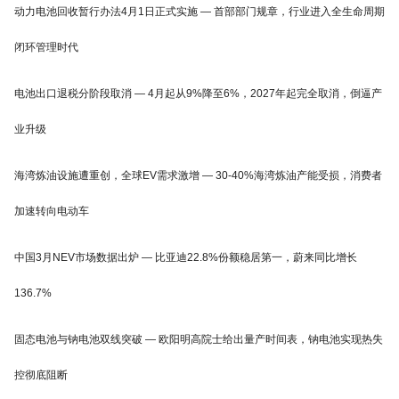
动力电池回收暂行办法4月1日正式实施 — 首部部门规章，行业进入全生命周期
闭环管理时代
电池出口退税分阶段取消 — 4月起从9%降至6%，2027年起完全取消，倒逼产
业升级
海湾炼油设施遭重创，全球EV需求激增 — 30-40%海湾炼油产能受损，消费者
加速转向电动车
中国3月NEV市场数据出炉 — 比亚迪22.8%份额稳居第一，蔚来同比增长
136.7%
固态电池与钠电池双线突破 — 欧阳明高院士给出量产时间表，钠电池实现热失
控彻底阻断