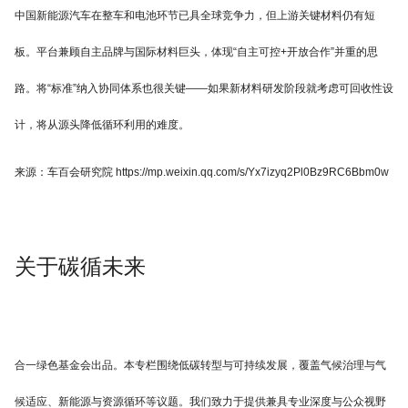
中国新能源汽车在整车和电池环节已具全球竞争力，但上游关键材料仍有短
板。平台兼顾自主品牌与国际材料巨头，体现“自主可控+开放合作”并重的思
路。将“标准”纳入协同体系也很关键——如果新材料研发阶段就考虑可回收性设
计，将从源头降低循环利用的难度。
来源：车百会研究院 https://mp.weixin.qq.com/s/Yx7izyq2Pl0Bz9RC6Bbm0w
关于碳循未来
合一绿色基金会出品。本专栏围绕低碳转型与可持续发展，覆盖气候治理与气
候适应、新能源与资源循环等议题。我们致力于提供兼具专业深度与公众视野