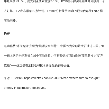
年最高的23.8%，澳大利亚搜索量涨278%。BYD在菲律宾经销商两周接到一个
月订单。IEA发布紧急10点计划。Ember分析显示全球EV已替代每天170万桶
石油消费。
简评
电动化从“环保选择”升级为“能源安全刚需”。中国作为全球最大石油进口国，每
一辆上路的电动车都在减少石油依赖。但要警惕将“石油依赖”简单替换为“矿产
依赖”——这正是电池回收和技术多元化的战略价值。
来源：Electrek https://electrek.co/2026/03/26/car-owners-turn-to-evs-gulf-
energy-infrastructure-destroyed/