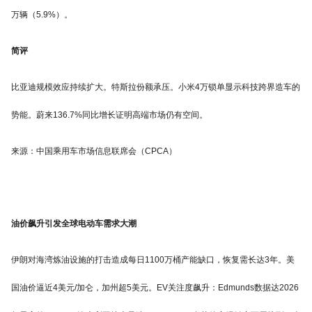
万辆（5.9%）。
简评
比亚迪规模效应持续扩大。特斯拉份额承压。小米4万锁单显示科技跨界造车的
势能。蔚来136.7%同比增长证明高端市场仍有空间。
来源：中国乘用车市场信息联席会（CPCA）
油价飙升引发全球电动车需求大潮
伊朗对海湾炼油设施的打击造成每日1100万桶产能缺口，恢复需长达3年。美
国油价逼近4美元/加仑，加州超5美元。EV关注度飙升：Edmunds数据达2026