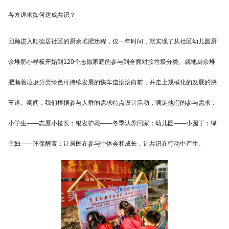
各方诉求如何达成共识？
回顾进入顺德居社区的厨余堆肥历程，仅一年时间，就实现了从社区幼儿园厨
余堆肥小样板开始到120个志愿家庭的参与到全面对接垃圾分类。就地厨余堆
肥顺着垃圾分类绿色可持续发展的快车道滚滚向前，并走上规模化的发展的快
车道。期间，我们根据参与人群的需求特点设计活动，满足他们的参与需求：
小学生——志愿小楼长；银发护花——冬季认养回家；幼儿园——小园丁；绿
主妇——环保酵素；让居民在参与中体会和成长，让共识在行动中产生。