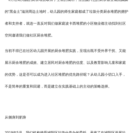
的“黑金土”滋润周边土地时，幼儿园的师生家庭都成了垃圾分类厨余堆肥的拥护
者和支持者，就连一直反对我们做家庭波卡西堆肥的小区物业都主动找到社区
空间邀请我们做社区厨余堆肥。
当初不得已在社区幼儿园开展的厨余堆肥实践，呈现出既不受外界干扰、又能
展示厨余堆肥的成效、建立居民对厨余堆肥的信度、以及教育影响儿童和家庭
的优势，这是否可以成为进入社区堆肥的优先路径呢？从幼儿园小切口入手，
不是简单的重复和回避，而是建立在实践基础上的主动的策略选择。
从侧身到躬身
2019年5月，我们机构接受城阳区垃圾分类办的委托，承接了在城阳区开展垃