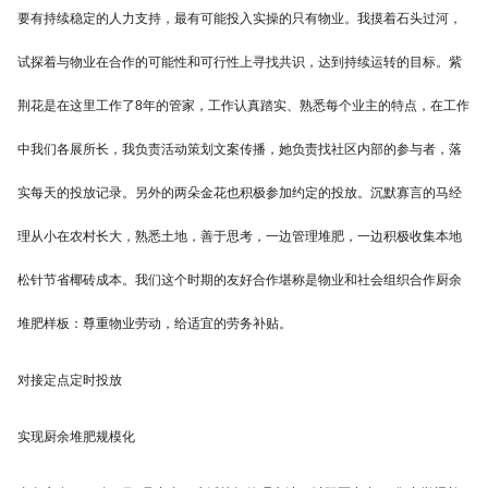
要有持续稳定的人力支持，最有可能投入实操的只有物业。我摸着石头过河，
试探着与物业在合作的可能性和可行性上寻找共识，达到持续运转的目标。紫
荆花是在这里工作了8年的管家，工作认真踏实、熟悉每个业主的特点，在工作
中我们各展所长，我负责活动策划文案传播，她负责找社区内部的参与者，落
实每天的投放记录。另外的两朵金花也积极参加约定的投放。沉默寡言的马经
理从小在农村长大，熟悉土地，善于思考，一边管理堆肥，一边积极收集本地
松针节省椰砖成本。我们这个时期的友好合作堪称是物业和社会组织合作厨余
堆肥样板：尊重物业劳动，给适宜的劳务补贴。
对接定点定时投放
实现厨余堆肥规模化