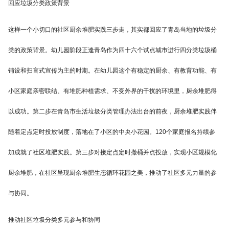
回应垃圾分类政策背景
这样一个小切口的社区厨余堆肥实践三步走，其实都回应了青岛当地的垃圾分
类的政策背景。幼儿园阶段正逢青岛作为四十六个试点城市进行四分类垃圾桶
铺设和扫盲式宣传为主的时期。在幼儿园这个有稳定的厨余、有教育功能、有
小区家庭亲密联结、有堆肥种植需求、不受外界的干扰的环境里，厨余堆肥得
以成功。第二步在青岛市生活垃圾分类管理办法出台的前夜，厨余堆肥实践伴
随着定点定时投放制度，落地在了小区的中央小花园。120个家庭报名持续参
加成就了社区堆肥实践。第三步对接定点定时撤桶并点投放，实现小区规模化
厨余堆肥，在社区呈现厨余堆肥生态循环花园之美，推动了社区多元力量的参
与协同。
推动社区垃圾分类多元参与和协同