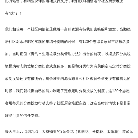
协力站台，有物业伙伴的落地执行支持，我们顿时相信这个社区厨余堆肥
有“戏”了！
我们相信每一个社区内部都蕴藏着丰富的资源有待我们去唤醒和激发，当顺德
居社区厨余堆肥的实践的集结号奏响的时候，有120个志愿者家庭主动报名参
加。当时正值《青岛市生活垃圾分类管理办法》出台的前夜，以摆放四分类垃
圾桶为标志的垃圾分类扫盲式宣传多，但是和分类行为有关的定点定时分类投
放制度等还没有被明确，厨余堆肥的源头减量和社区教育价值更没有被看见的
时候，我们就根据自己的能力制定了定点定时分类投放的制度，这120个志愿
者用每天的分类投放行动支持了社区厨余堆肥实践，这在当时的情境下是非常
难能可贵的信任支持。
每天早上八点到九点，大成物业的3朵金花（紫荆花、菩提花、太阳花）管家无