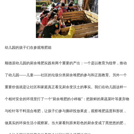
幼儿园的孩子们在参观堆肥箱
顺德居幼儿园的厨余堆肥实践有两个重要的产出：一个是以教育为纽带，推动
了幼儿园——儿童——社区的垃圾分类厨余堆肥的参与和正面教育。另外一个
重要价值就是让社区和家庭真正看见厨余变沃土的事实。我们在幼儿园这样一
个相对安全的环境里打了一个“厨余堆肥的小样板”：把新鲜的果蔬菜叶等废弃物
与松针等干料混合堆肥，让孩子们参与撕碎投放果皮，观察堆肥温度和形状，
做真实的环保生活小观察家。当大家看到原来彩色的厨余变成了黑悠悠的肥，