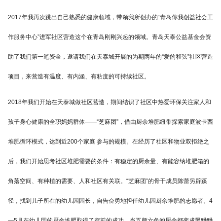
2017年我再次跳出自己熟悉的健康领域，带领我所创办的“青岛你我创益社会工
作服务中心”进军社区营造这个在青岛刚刚兴起的领域。青岛天泰公益基金会资
助了我们第一笔资金，邀请我们在天泰城开展的为期两年的“爱的和弦”社区营造
项目，来营造有温度、有内涵、有粘度的可持续社区。
2018年我们开始在天泰城做社区营造，期间结识了社区中热爱环保关注家人和
孩子身心健康的全职妈妈群体——“芝麻团”，借由厨余堆肥纽带探索家庭波卡西
堆肥循环模式，达到近200个家庭 参与的规模。在经历了社区和物业双拒绝之
后，我们开始思考社区堆肥需要的条件：有稳定的厨余量、有能容纳堆肥箱的
角落空间、有种植的需要、人和社区有关联。“芝麻团”的骨干成员陈蕾另辟蹊
径，找到儿子所在的幼儿园园长，自告奋勇地担任幼儿园厨余堆肥的志愿者。4
—5月在幼儿园的厨余堆肥取得了空前的成功，当五颜六色的厨余都变成黑黝黝