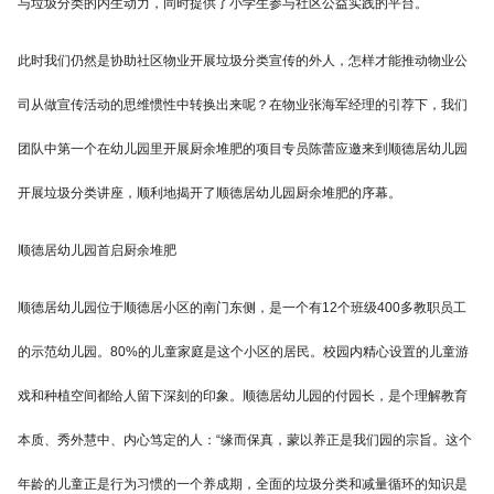
与垃圾分类的内生动力，同时提供了小学生参与社区公益实践的平台。
此时我们仍然是协助社区物业开展垃圾分类宣传的外人，怎样才能推动物业公
司从做宣传活动的思维惯性中转换出来呢？在物业张海军经理的引荐下，我们
团队中第一个在幼儿园里开展厨余堆肥的项目专员陈蕾应邀来到顺德居幼儿园
开展垃圾分类讲座，顺利地揭开了顺德居幼儿园厨余堆肥的序幕。
顺德居幼儿园首启厨余堆肥
顺德居幼儿园位于顺德居小区的南门东侧，是一个有12个班级400多教职员工
的示范幼儿园。80%的儿童家庭是这个小区的居民。校园内精心设置的儿童游
戏和种植空间都给人留下深刻的印象。顺德居幼儿园的付园长，是个理解教育
本质、秀外慧中、内心笃定的人：“缘而保真，蒙以养正是我们园的宗旨。这个
年龄的儿童正是行为习惯的一个养成期，全面的垃圾分类和减量循环的知识是