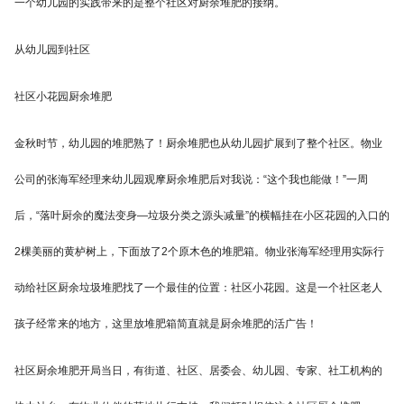
一个幼儿园的实践带来的是整个社区对厨余堆肥的接纳。
从幼儿园到社区
社区小花园厨余堆肥
金秋时节，幼儿园的堆肥熟了！厨余堆肥也从幼儿园扩展到了整个社区。物业
公司的张海军经理来幼儿园观摩厨余堆肥后对我说：“这个我也能做！”一周
后，“落叶厨余的魔法变身—垃圾分类之源头减量”的横幅挂在小区花园的入口的
2棵美丽的黄栌树上，下面放了2个原木色的堆肥箱。物业张海军经理用实际行
动给社区厨余垃圾堆肥找了一个最佳的位置：社区小花园。这是一个社区老人
孩子经常来的地方，这里放堆肥箱简直就是厨余堆肥的活广告！
社区厨余堆肥开局当日，有街道、社区、居委会、幼儿园、专家、社工机构的