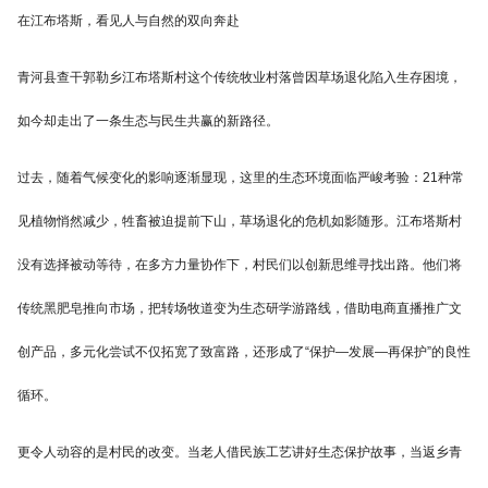
在江布塔斯，看见人与自然的双向奔赴
青河县查干郭勒乡江布塔斯村这个传统牧业村落曾因草场退化陷入生存困境，
如今却走出了一条生态与民生共赢的新路径。
过去，随着气候变化的影响逐渐显现，这里的生态环境面临严峻考验：21种常
见植物悄然减少，牲畜被迫提前下山，草场退化的危机如影随形。江布塔斯村
没有选择被动等待，在多方力量协作下，村民们以创新思维寻找出路。他们将
传统黑肥皂推向市场，把转场牧道变为生态研学游路线，借助电商直播推广文
创产品，多元化尝试不仅拓宽了致富路，还形成了“保护—发展—再保护”的良性
循环。
更令人动容的是村民的改变。当老人借民族工艺讲好生态保护故事，当返乡青