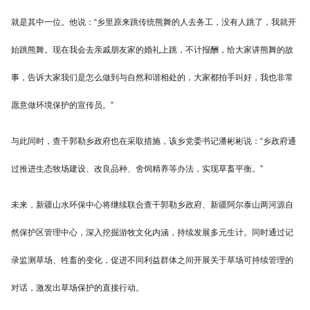
就是其中一位。他说：“乡里原来跳传统熊舞的人去务工，没有人跳了，我就开
始跳熊舞。现在我会去亲戚朋友家的婚礼上跳，不计报酬，给大家讲熊舞的故
事，告诉大家我们是怎么做到与自然和谐相处的，大家都拍手叫好，我也非常
愿意做环境保护的宣传员。”
与此同时，查干郭勒乡政府也在采取措施，该乡党委书记潘彬彬说：“乡政府通
过推进生态牧场建设、改良品种、舍饲精养等办法，实现草畜平衡。”
未来，新疆山水环保中心将继续联合查干郭勒乡政府、新疆阿尔泰山两河源自
然保护区管理中心，深入挖掘游牧文化内涵，持续发展多元生计。同时通过记
录监测草场、牲畜的变化，促进不同利益群体之间开展关于草场可持续管理的
对话，激发出草场保护的直接行动。