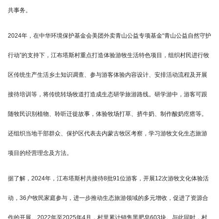
共事务。
2024年，在中华环境保护基金会美团外卖青山公益专项基金“青山公益自然守护
行动”的支持下，江布塔斯村重点打造体验游牧生活特色项目，组织村民进行牧
区传统生产生活乡土知识调查、参与游客体验内容设计、安排活动流程及开展
接待培训等，将传统转场牧道打造成生态研学旅游路线。研学游中，游客可跟
随牧民识别植物、聆听迁徙故事，体验牧场打草、挤牛奶、制作酸奶疙瘩等。
还组织当地干部群众、保护区代表去内蒙古牧区考察，学习游牧文化生态旅游
项目的经营理念及方法。
据了解，2024年，江布塔斯村共接待8批91位游客，开展12次游牧文化体验活
动，36户牧民家庭参与，进一步推动生态旅游领域的多元增收，促进了资源合
作的开展。2022年至2025年4月，村里累计销售黑肥皂603块。与此同时，村