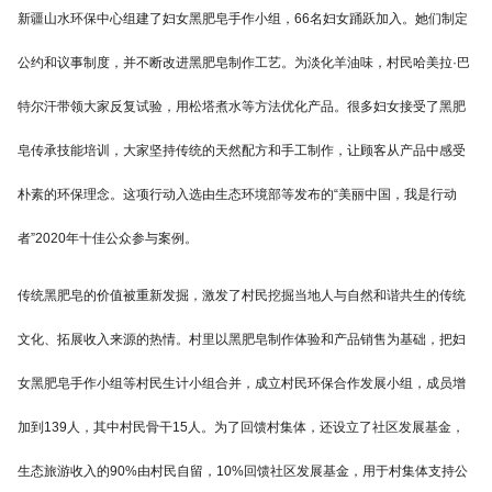
新疆山水环保中心组建了妇女黑肥皂手作小组，66名妇女踊跃加入。她们制定
公约和议事制度，并不断改进黑肥皂制作工艺。为淡化羊油味，村民哈美拉·巴
特尔汗带领大家反复试验，用松塔煮水等方法优化产品。很多妇女接受了黑肥
皂传承技能培训，大家坚持传统的天然配方和手工制作，让顾客从产品中感受
朴素的环保理念。这项行动入选由生态环境部等发布的“美丽中国，我是行动
者”2020年十佳公众参与案例。
传统黑肥皂的价值被重新发掘，激发了村民挖掘当地人与自然和谐共生的传统
文化、拓展收入来源的热情。村里以黑肥皂制作体验和产品销售为基础，把妇
女黑肥皂手作小组等村民生计小组合并，成立村民环保合作发展小组，成员增
加到139人，其中村民骨干15人。为了回馈村集体，还设立了社区发展基金，
生态旅游收入的90%由村民自留，10%回馈社区发展基金，用于村集体支持公