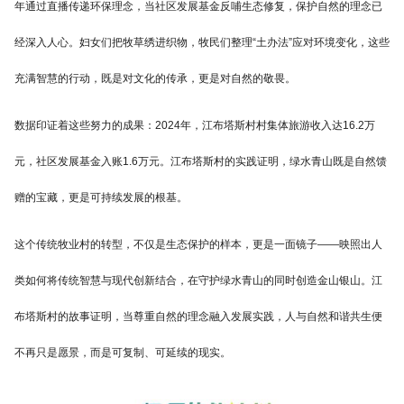
年通过直播传递环保理念，当社区发展基金反哺生态修复，保护自然的理念已
经深入人心。妇女们把牧草绣进织物，牧民们整理“土办法”应对环境变化，这些
充满智慧的行动，既是对文化的传承，更是对自然的敬畏。
数据印证着这些努力的成果：2024年，江布塔斯村村集体旅游收入达16.2万
元，社区发展基金入账1.6万元。江布塔斯村的实践证明，绿水青山既是自然馈
赠的宝藏，更是可持续发展的根基。
这个传统牧业村的转型，不仅是生态保护的样本，更是一面镜子——映照出人
类如何将传统智慧与现代创新结合，在守护绿水青山的同时创造金山银山。江
布塔斯村的故事证明，当尊重自然的理念融入发展实践，人与自然和谐共生便
不再只是愿景，而是可复制、可延续的现实。