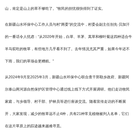
山，肯定是山上的草不够吃了。”牧民的担忧很快得到了证实。
在新疆山水环保中心工作人员与村“两委”的交流中，村委会副主任别先·贝加汗
的一番话令人忧虑：“从2020年开始，白草、羊茅、蒿草和柳叶菊这四种适合牛
羊马驼吃的牧草，有些地方几乎看不到了。去年情况尤其严重，如果今年还不
下雨，我们的草场会更糟糕。”
从2024年9月至2025年3月，新疆山水环保中心联合查干郭勒乡政府、新疆阿
尔泰山两河源自然保护区管理中心通过线上线下方式开展调研。他们走访牧民
家庭，与乡领导、村干部、护林员等进行座谈交流。随着宣传走访的不断展
开，大家发现，减少的牧草远不止4种，共有21种常见植物被列入名单，它们
在这片草原上的踪迹越来越难寻觅。