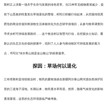
斯村正上演着一场关乎生存与发展的绿色变革。当21种常见植物逐渐减少，提
前下山觅食的牲畜发出草场退化的警报，村民们积极行动起来，从挖掘传统黑
肥皂的商业价值到将游牧生活体验转化为生态研学游项目，从参与牧草调查到
寻求乡村可持续发展路径……这个牧业村以智慧与行动，在挖掘乡土知识、重
新认识生态文化价值的探索中，找到了人人参与推动牧区可持续发展的着力
点，书写出“绿水青山就是金山银山”的崭新篇章。
探因：草场何以退化
江布塔斯村是传统牧业村，牧民的夏牧场就在新疆阿尔泰山两河源自然保护区
里的三道海子湿地。长期以来，牧民逐水草而居。然而，随着气候变化的影响
逐渐显现，这里的生态环境面临严峻考验。