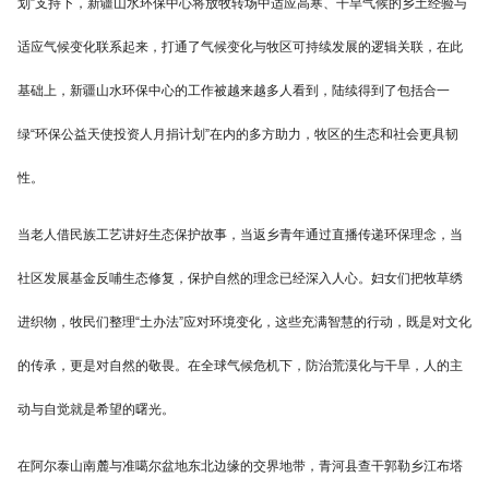
划”支持下，新疆山水环保中心将放牧转场中适应高寒、干旱气候的乡土经验与
适应气候变化联系起来，打通了气候变化与牧区可持续发展的逻辑关联，在此
基础上，新疆山水环保中心的工作被越来越多人看到，陆续得到了包括合一
绿“环保公益天使投资人月捐计划”在内的多方助力，牧区的生态和社会更具韧
性。
当老人借民族工艺讲好生态保护故事，当返乡青年通过直播传递环保理念，当
社区发展基金反哺生态修复，保护自然的理念已经深入人心。妇女们把牧草绣
进织物，牧民们整理“土办法”应对环境变化，这些充满智慧的行动，既是对文化
的传承，更是对自然的敬畏。在全球气候危机下，防治荒漠化与干旱，人的主
动与自觉就是希望的曙光。
在阿尔泰山南麓与准噶尔盆地东北边缘的交界地带，青河县查干郭勒乡江布塔