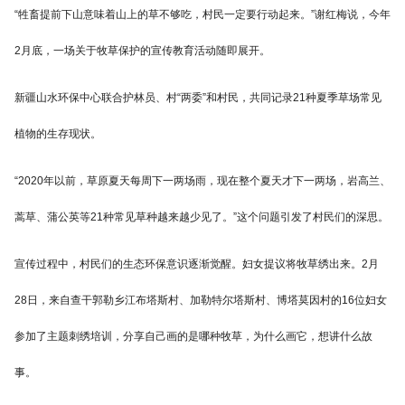
“牲畜提前下山意味着山上的草不够吃，村民一定要行动起来。”谢红梅说，今年
2月底，一场关于牧草保护的宣传教育活动随即展开。
新疆山水环保中心联合护林员、村“两委”和村民，共同记录21种夏季草场常见
植物的生存现状。
“2020年以前，草原夏天每周下一两场雨，现在整个夏天才下一两场，岩高兰、
蒿草、蒲公英等21种常见草种越来越少见了。”这个问题引发了村民们的深思。
宣传过程中，村民们的生态环保意识逐渐觉醒。妇女提议将牧草绣出来。2月
28日，来自查干郭勒乡江布塔斯村、加勒特尔塔斯村、博塔莫因村的16位妇女
参加了主题刺绣培训，分享自己画的是哪种牧草，为什么画它，想讲什么故
事。