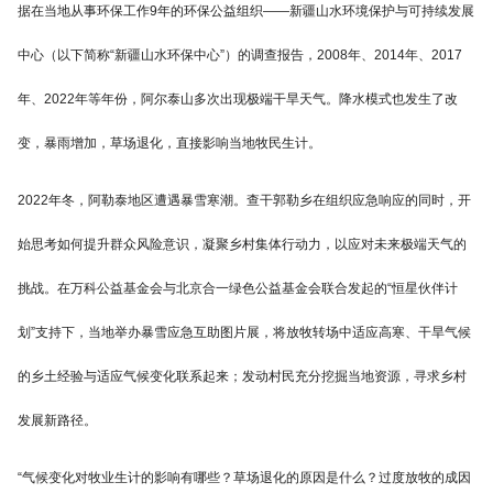
据在当地从事环保工作9年的环保公益组织——新疆山水环境保护与可持续发展
中心（以下简称“新疆山水环保中心”）的调查报告，2008年、2014年、2017
年、2022年等年份，阿尔泰山多次出现极端干旱天气。降水模式也发生了改
变，暴雨增加，草场退化，直接影响当地牧民生计。
2022年冬，阿勒泰地区遭遇暴雪寒潮。查干郭勒乡在组织应急响应的同时，开
始思考如何提升群众风险意识，凝聚乡村集体行动力，以应对未来极端天气的
挑战。在万科公益基金会与北京合一绿色公益基金会联合发起的“恒星伙伴计
划”支持下，当地举办暴雪应急互助图片展，将放牧转场中适应高寒、干旱气候
的乡土经验与适应气候变化联系起来；发动村民充分挖掘当地资源，寻求乡村
发展新路径。
“气候变化对牧业生计的影响有哪些？草场退化的原因是什么？过度放牧的成因