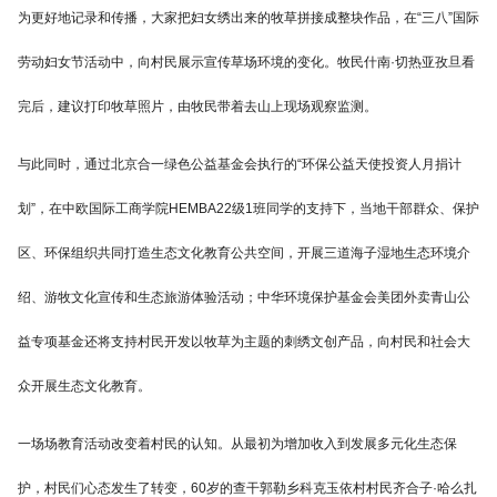
为更好地记录和传播，大家把妇女绣出来的牧草拼接成整块作品，在“三八”国际
劳动妇女节活动中，向村民展示宣传草场环境的变化。牧民什南·切热亚孜旦看
完后，建议打印牧草照片，由牧民带着去山上现场观察监测。
与此同时，通过北京合一绿色公益基金会执行的“环保公益天使投资人月捐计
划”，在中欧国际工商学院HEMBA22级1班同学的支持下，当地干部群众、保护
区、环保组织共同打造生态文化教育公共空间，开展三道海子湿地生态环境介
绍、游牧文化宣传和生态旅游体验活动；中华环境保护基金会美团外卖青山公
益专项基金还将支持村民开发以牧草为主题的刺绣文创产品，向村民和社会大
众开展生态文化教育。
一场场教育活动改变着村民的认知。从最初为增加收入到发展多元化生态保
护，村民们心态发生了转变，60岁的查干郭勒乡科克玉依村村民齐合子·哈么扎