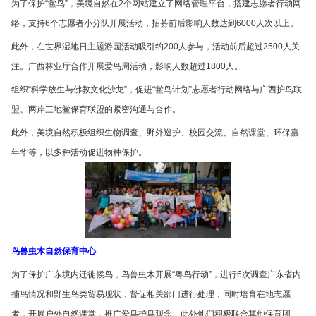
为了保护“鲎鸟”，美境自然在2个网站建立了网络管理平台，搭建志愿者行动网
络，支持6个志愿者小分队开展活动，招募前后影响人数达到6000人次以上。
此外，在世界湿地日主题游园活动吸引约200人参与，活动前后超过2500人关
注。广西林业厅合作开展爱鸟周活动，影响人数超过1800人。
组织“科学放生与佛教文化沙龙”，促进“鲎鸟计划”志愿者行动网络与广西护鸟联
盟、两岸三地鲎保育联盟的紧密沟通与合作。
此外，美境自然积极组织生物调查、野外巡护、校园交流、自然课堂、环保嘉
年华等，以多种活动促进物种保护。
鸟兽虫木自然保育中心
为了保护广东境内迁徙候鸟，鸟兽虫木开展“粤鸟行动”，进行6次调查广东省内
捕鸟情况和野生鸟类贸易现状，督促相关部门进行处理；同时培育在地志愿
者，开展户外自然课堂，推广爱鸟护鸟观念。此外他们积极联合其他保育团