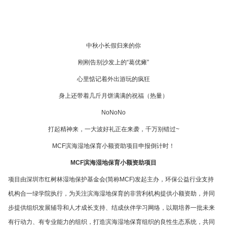
中秋小长假归来的你
刚刚告别沙发上的“葛优瘫”
心里惦记着外出游玩的疯狂
身上还带着几斤月饼满满的祝福（热量）
NoNoNo
打起精神来，一大波好礼正在来袭，千万别错过~
MCF滨海湿地保育小额资助项目申报倒计时！
MCF滨海湿地保育小额资助项目
项目由深圳市红树林湿地保护基金会(简称MCF)发起主办，环保公益行业支持
机构合一绿学院执行，为关注滨海湿地保育的非营利机构提供小额资助，并同
步提供组织发展辅导和人才成长支持、结成伙伴学习网络，以期培养一批未来
有行动力、有专业能力的组织，打造滨海湿地保育组织的良性生态系统，共同