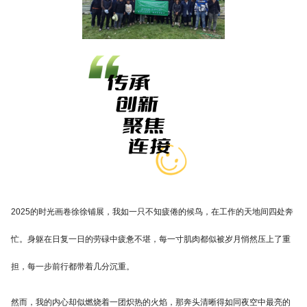
2025的时光画卷徐徐铺展，我如一只不知疲倦的候鸟，在工作的天地间四处奔
忙。身躯在日复一日的劳碌中疲惫不堪，每一寸肌肉都似被岁月悄然压上了重
担，每一步前行都带着几分沉重。
然而，我的内心却似燃烧着一团炽热的火焰，那奔头清晰得如同夜空中最亮的