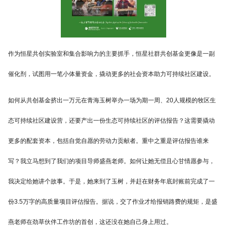
作为恒星共创实验室和集合影响力的主要抓手，恒星社群共创基金更像是一副
催化剂，试图用一笔小体量资金，撬动更多的社会资本助力可持续社区建设。
如何从共创基金挤出一万元在青海玉树举办一场为期一周、20人规模的牧区生
态可持续社区建设营，还要产出一份生态可持续社区的评估报告？这需要撬动
更多的配套资本，包括自觉自愿的劳动力贡献者。重中之重是评估报告谁来
写？我立马想到了我们的项目导师盛燕老师。如何让她无偿且心甘情愿参与，
我决定给她讲个故事。于是，她来到了玉树，并赶在财务年底封账前完成了一
份3.5万字的高质量项目评估报告。据说，交了作业才给报销路费的规矩，是盛
燕老师在劲草伙伴工作坊的首创，这还没在她自己身上用过。