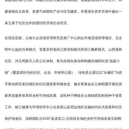
候脆弱区域与人群、构建社区防灾减灾联动机制、实施多视角跨学科合作、构
建食物自主体系、发展气候韧性产业与住宅建筑，并逐渐在资本市场中趟出一
条立基于社区合作的团结经济或社会经济。
在现实层面，云南大众流域管理研究及推广中心的拉市海流域管理项目、北京
阿牛公益的兴寿模式、零废弃村落的江西东阳模式和浙江枫桥模式、山西蒲韩
社区、河北周家庄人民公社体制、青岛你我在推动和构建的城阳街道“低碳小
镇”（覆盖辖区内的社区、企业、学校和公园）、绿色原点通过以“乐修匠”为抓
手推动西安老旧城区的社区微更新和微改造、施永青基金在云南昭通开展的居
家养老服务体系和乡村可持续发展、农民种子网络在云南纳西四村的种子保育
工作、丽江健康与环境研究中心在老君山及周边地区实施的内生式发展和社区
保护地项目、深耕团队沿X287县道良口-吕田段全域的乡村可持续发展互助网