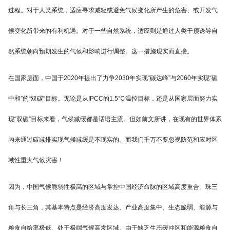
过程。对于人类系统，适应寻求减轻或避免气候变化所产生的危害、或开发气
候变化所带来的有利机遇。对于一些自然系统，适应则是通过人类干预诱导自
然系统朝向预期发生的气候和影响进行调整。这一措施现实而直接。
在国家层面，中国于2020年提出了力争2030年实现“碳达峰”与2060年实现“碳
中和”的“双碳”目标。无论是从IPCC的1.5℃温控目标，还是从国家层面努力实
现“双碳”目标来看，气候减缓都是话语主流。但如前文所讲，在现有的世界体系
内来通过碳减排实现气候减缓是不现实的。而我们千万不要忽视防范和应对区
域性重大气候灾害！
因为，中国气候脆弱性极高的区域与掌控中国经济命脉的区域高度重合。珠三
角与长三角，其基本特点是经济高度发达、产业高度集中、生态脆弱、能源与
粮食自给率极低、处于极端气候高发区域。由于缺乏生态缓冲区和能源粮食自