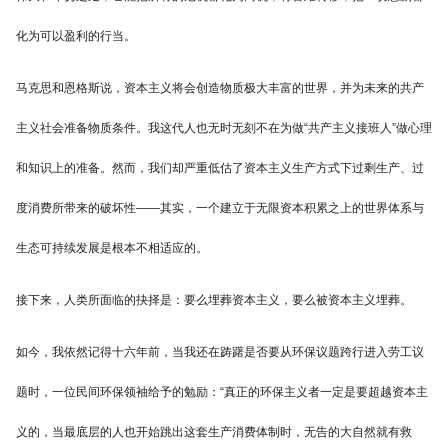
化为可以盈利的行当。
马克思和恩格斯说，资本主义将会创造物质极大丰富的世界，并为未来的共产
主义社会准备物质条件。我这代人也无时无刻不在为做“共产主义接班人”做心理
和知识上的准备。然而，我们却严重低估了资本主义生产方式下过剩生产、过
度消费所带来的破坏性——其实，一个建立于无限资本积累之上的世界体系与
生态可持续发展是根本不相适应的。
接下来，人类所面临的抉择是：要么埋葬资本主义，要么被资本主义埋葬。
如今，我依然记得十六年前，当我还在踌躇是否要从环保议题跨行进入劳工议
题时，一位民间环保领袖给予的勉励：“真正的环保主义者一定是要超越资本主
义的，当最底层的人也开始跳出这套生产消费体制时，无告的大自然就有救