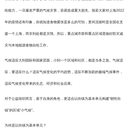
给能力，一旦爆发严重的气候灾害，容易造成重大损失。假若大家对上海2022
年的疫情还有印象，你就知道食物紧张是多么的可怕，更何况彼时是全国在支
援一个上海，而非到处都是灾情。所以，重点城市群和重点区域需做好防灾减
灾与本地能源食物自给工作。
气候适应大到国际和国家层面，小到一个区域和社区，都是当务之急。气候适
应，要适应什么？适应气候变化的平均趋势，适应不断加剧的极端气候事件，
适应气候变化带来的生态、经济和社会后果。
对于公益组织而言，基于自身的角色，更适合以街镇为基本单元构建“韧性街
镇”的区域“小气候”。
为何是以街镇为基本单元？