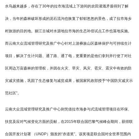
水鸟越来越多，存在了30年的拉市海流域上下游间的农田灌溉矛盾得到了解
决，当年的森林破坏形成的泥石流沟也恢复了郁郁怱怱的景色，成了拉市海乡
村旅游的目的地。丽江古城对水源地拉市海的生态补偿试点工作也落地实施。
而云南大众流域管理研究及推广中心针对上游彝族山区森林保护与可持续生计
项目，解决了生计问题、通了路、通了电，更重要的是他们拿到并行使了对社
区周边万亩森林的管理权，并因在火灾、旱灾、风灾、雹灾、震灾中有效的防
灾减灾措施，巩固了生态修复与减贫成果，被国家民政部授予“中国防灾减灾示
范社区”。
云南大众流域管理研究及推广中心则凭借拉市海参与式流域管理项目在环保、
扶贫及应对气候变化方面的贡献，在2015年联合国巴黎气候峰会期间，获得联
合国开发计划署 （UNDP）颁发的“赤道奖”。该奖项是联合国对全世界范围内