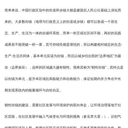
简单来说，中国行政区划中的街道和乡镇大都是建国后人民公社基础上演化而
来的。大多数街镇（地理与行政意义上的街道或乡镇）都可以形成一个容生
态、生产、生活为一体的自循环系统，而单一村庄或社区却不能，再好的实践
成果若不能突破一村一寨，其可持续性都是堪忧的，所以构建相对稳定的生态-
生产-生活共同体，基本单元应该为街镇，而且以城乡结合部的“边界地区”为最
佳（边界效应），这样的区域越大越有韧性。我将其称为“韧性街镇”，其特点是
以街镇为单元，提升本区域抗风险能力和自救能力，保证短期内并力争在中长
期实现系统内的能量循环与自给自足。
韧性街镇的建设，需要社区发展与环境保护的双向奔赴，让环境治理落地于社
区层面，在社区发展中融入气候变化与环境的视角（参见李大君：）。识别气