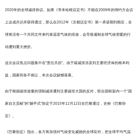
2020年的全球减排协议。如果《哥本哈根议定书》不能在2009年的缔约方会议
上达成共识并获得通过，那么在2012年《京都议定书》第一承诺期到期后，全
球将没有一个共同文件来约束温室气体的排放，会导致遏制全球气候变暖的行
动遭到重大挫折。
这次会议焦点问题集中在“责任共担”。由于碳减排涉及到主要经济体的根本利
益，国家间各不相让，本次会议缺憾落幕。
由于根据碳排放量的强制减排遭到主要碳排大国的反对，联合国框架内一个“国
家自主贡献”的“躺平式”协定于2015年12月12日在巴黎通过，史称《巴黎协
定》。
《巴黎协定》指出，各方将加强对气候变化威胁的全球应对，把全球平均气温