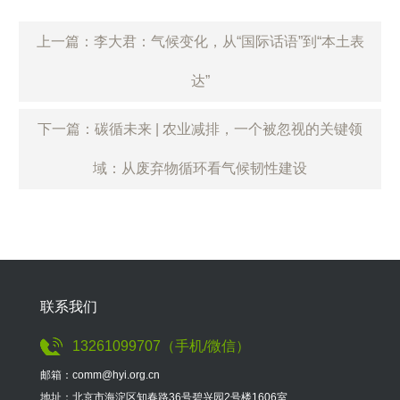
上一篇：李大君：气候变化，从“国际话语”到“本土表
达”
下一篇：碳循未来 | 农业减排，一个被忽视的关键领
域：从废弃物循环看气候韧性建设
联系我们
13261099707（手机/微信）
邮箱：comm@hyi.org.cn
地址：北京市海淀区知春路36号碧兴园2号楼1606室