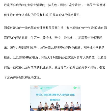
践是否会成为ta们大学生活里的一抹亮色？而就在这个暑假，一场关于“公益环
保实践对青年人成长的价值和影响”的圆桌对谈已悄然展开。
圆桌对谈由合一绿色基金会理事长吴昊亮主持，参与对谈的伙伴包括4位来自涓
流行动的演讲伙伴（牛万一、黄恃忱、李怡、周仕林）、涓流青年导师王经
东、领导力培训师刘立平，ta们分别从即将毕业同学的视角、刚毕业小学长的
视角、以及资深HR的视角，讨论大学时期的公益实践对青年人的价值，以及如
何做一些准备以面对未来的职业发展。贴近青年人们关切的分享和讨论，引发
了营员许多启发和互动交流。