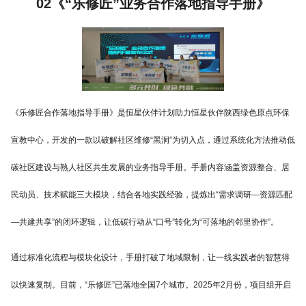
02《“乐修匠”业务合作落地指导手册》
《乐修匠合作落地指导手册》是恒星伙伴计划助力恒星伙伴陕西绿色原点环保
宣教中心，开发的一款以破解社区维修“黑洞”为切入点，通过系统化方法推动低
碳社区建设与熟人社区共生发展的业务指导手册。手册内容涵盖资源整合、居
民动员、技术赋能三大模块，结合各地实践经验，提炼出“需求调研—资源匹配
—共建共享”的闭环逻辑，让低碳行动从“口号”转化为“可落地的邻里协作”。
通过标准化流程与模块化设计，手册打破了地域限制，让一线实践者的智慧得
以快速复制。目前，“乐修匠”已落地全国7个城市。2025年2月份，项目组开启