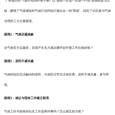
《“有感而动”气候行动协作者手册》以“感知—认知—意愿—行动”逻辑框架为主
线，解锁了气候感知到气候行动间知行难以合一的“黑箱”，回应了社区参与气候
治理的三大主要困境。
困境1：气候议题抽象
在气候宏大议题前，容易产生无力感从哪开始开展工作比较好呢？
困境2：居民不感兴趣
气候的知识无法触动到居民，与居民日常生活有距离，居民不感兴趣，参与率
低。
困境3：难以与现有工作建立联系
气候工作与现有的社区工作是两件事吗？怎么相互助力呢？