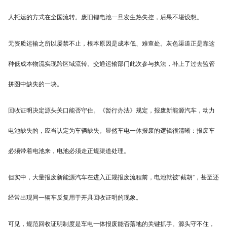
人托运的方式在全国流转。废旧锂电池一旦发生热失控，后果不堪设想。
无资质运输之所以屡禁不止，根本原因是成本低、难查处。灰色渠道正是靠这
种低成本物流实现跨区域流转。交通运输部门此次参与执法，补上了过去监管
拼图中缺失的一块。
回收证明决定源头关口能否守住。《暂行办法》规定，报废新能源汽车，动力
电池缺失的，应当认定为车辆缺失。显然车电一体报废的逻辑很清晰：报废车
必须带着电池来，电池必须走正规渠道处理。
但实中，大量报废新能源汽车在进入正规报废流程前，电池就被“截胡”，甚至还
经常出现同一辆车反复用于开具回收证明的现象。
可见，规范回收证明制度是车电一体报废能否落地的关键抓手。源头守不住，