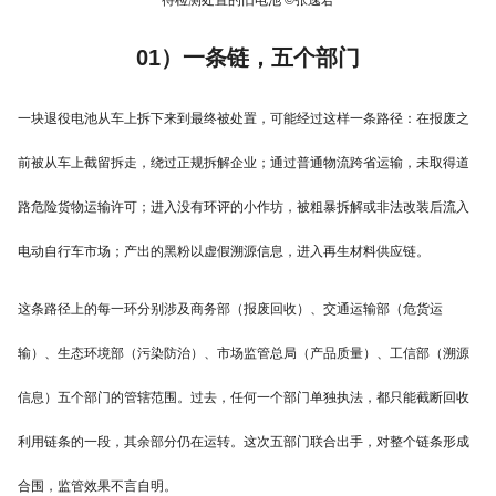
待检测处置的旧电池 ©️张逸君
01）一条链，五个部门
一块退役电池从车上拆下来到最终被处置，可能经过这样一条路径：在报废之
前被从车上截留拆走，绕过正规拆解企业；通过普通物流跨省运输，未取得道
路危险货物运输许可；进入没有环评的小作坊，被粗暴拆解或非法改装后流入
电动自行车市场；产出的黑粉以虚假溯源信息，进入再生材料供应链。
这条路径上的每一环分别涉及商务部（报废回收）、交通运输部（危货运
输）、生态环境部（污染防治）、市场监管总局（产品质量）、工信部（溯源
信息）五个部门的管辖范围。过去，任何一个部门单独执法，都只能截断回收
利用链条的一段，其余部分仍在运转。这次五部门联合出手，对整个链条形成
合围，监管效果不言自明。