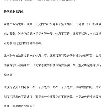
协同机制常态化
灰色产业链之所以顽固，正是因为它跨越多个监管领域，任何单一部门都难以
独力覆盖。过去的监管格局是各管一段，信息不互通，线索不移送，灰色渠道
正是在部门之间的缝隙中生存。
此次联合执法建立起来的信息共享、线索移送和联合研判机制难能可贵，如果
能在专项行动结束后，作为常态化的制度保留并落实下来，意义将超越这次行
动本身。
此次行动真正的考验不在三个月之内，而在三个月之后。值得警惕的是，建立
制度闭环靠的不是速度，而是每一个环节之间不留缝隙，毕竟灰色产业链最擅
长的，就是在缝隙中生长。