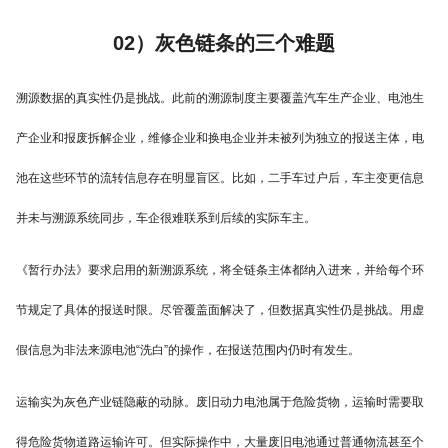
02）灰色链条的三个难题
溯源数据的真实性仍是挑战。此前的溯源制度主要覆盖汽车生产企业、电池生
产企业和报废拆解企业，维修企业和换电企业并未被列为独立的报送主体，电
池在这些环节的流转信息存在明显盲区。比如，二手车过户后，车主变更信息
并未与溯源系统同步，车企很难联系到后续的实际车主。
《暂行办法》要求启用的新溯源系统，将全链条主体都纳入进来，并给每个环
节规定了具体的报送时限。尽管覆盖面解决了，但数据真实性仍是挑战。用虚
假信息为非法来源电池“洗白”的操作，在报送范围内仍时有发生。
运输实为灰色产业链隐蔽的动脉。废旧动力电池属于危险货物，运输时需要取
得危险货物道路运输许可。但实际操作中，大量废旧电池通过普通物流甚至个