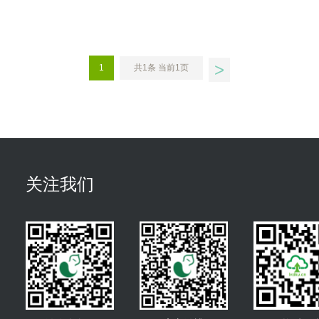
>
1
共1条 当前1页
关注我们