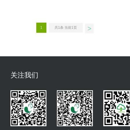
>
1
共1条 当前1页
关注我们