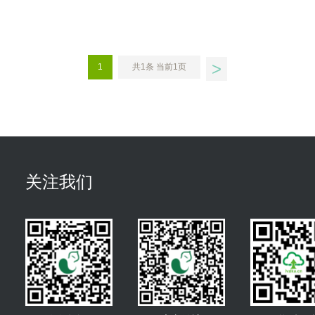
>
1
共1条 当前1页
关注我们