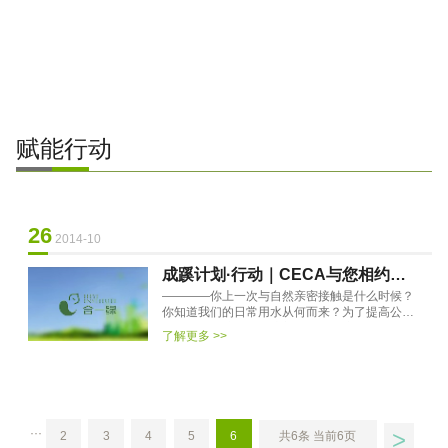
赋能行动
26
2014-10
成蹊计划·行动｜CECA与您相约水
————你上一次与自然亲密接触是什么时候？
源地导赏
你知道我们的日常用水从何而来？为了提高公众
的水资源保护意识，培养对自然环境的热爱，成
了解更多 >>
蹊伙伴CECA推出“生态行···
>
···
2
3
4
5
6
共6条 当前6页