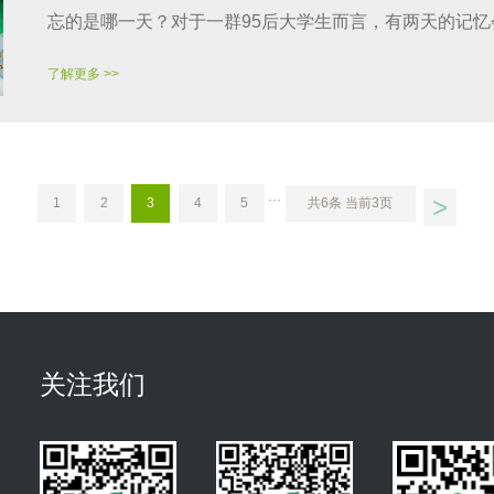
忘的是哪一天？对于一群95后大学生而言，有两天的记忆会·
了解更多 >>
>
···
1
2
3
4
5
共6条 当前3页
关注我们