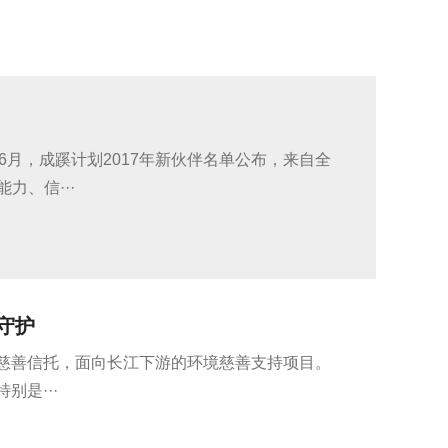
6月，成蹊计划2017年新伙伴名单公布，来自全
力、信···
守护
慈善信托，面向长江下游的环境慈善支持项目。
是···