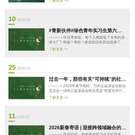
了解更多 >>
绿色公益基金会联合发布了“恒星伙···
10
2026-03
#青新伙伴#绿色青年实习生第六期
————毕业季来临，每个人都面临了未来的选
招募开启
择大厂? 考编？考研？难道就没有其他选择了吗
我们的人生或许可以有不一样的色彩我们或许可
了解更多 >>
以有新的工作方向我们或···
25
2026-02
过去一年，那些有关“可持续”的社区
————2020年春节期间，万科公益基金会联合
公共叙事
北京合一绿色公益基金会联合发起“恒星伙伴计
划：可持续社区领袖成长支持项目”。我们的实践
了解更多 >>
证明，在特殊时期，一···
11
2026-02
2026新春寄语 | 迎接跨领域融合的疾
————告别旧岁，每年的春风总会应时而来，
风