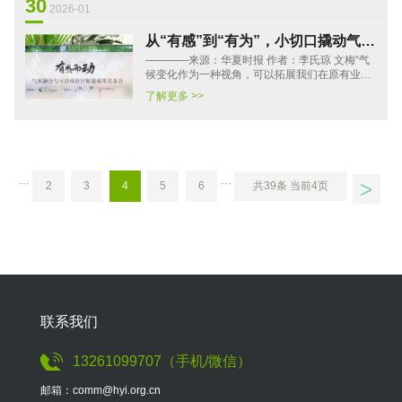
30
2026-01
从“有感”到“有为”，小切口撬动气候
————来源：华夏时报 作者：李氏琼 文梅“气
适应型社区建设
候变化作为一种视角，可以拓展我们在原有业务
领域的想象力和行动空间，进而基于自己的行动
了解更多 >>
位置采取更有效的系统···
>
···
···
2
3
4
5
6
共39条 当前4页
联系我们
13261099707（手机/微信）
邮箱：comm@hyi.org.cn