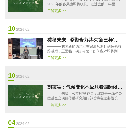
2026年的春风也即将吹到。在过去的一年里，在
持续的行动和探究中，合一绿感受到一股跨领域
了解更多 >>
融合的风也正在到来，且···
10
2026-02
碳循未来 | 凝聚合力共探‘新三样’固
————我国新能源产业在完成从追赶到领先的
废循环可持续路径”论坛
跨越后，正面临一项新考验：如何应对即将到来
的“新三样”（动力电池、光伏组件、风机叶片）
了解更多 >>
退役潮，处理好绿色产···
10
2026-02
刘友宾：气候变化不应只看国际谈
————来源：公益时报 作者：北京合一绿色公
判，更需要民间实践和基层智慧
益基金会项目传播研究顾问郭若梅在过去很长一
段时间里，中国的环保议题主要以事故、污染和
了解更多 >>
突发事件的形式进入公共···
04
2026-02