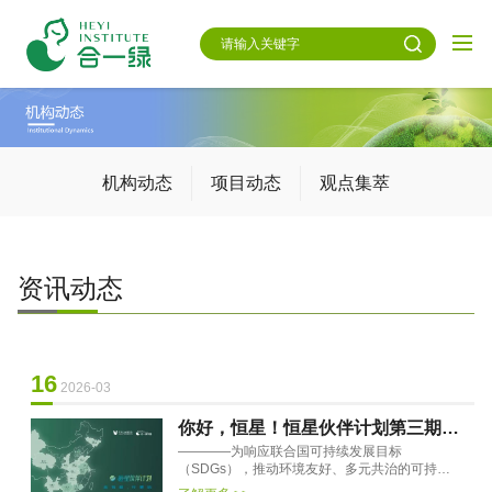
机构动态
项目动态
观点集萃
资讯动态
16
2026-03
你好，恒星！恒星伙伴计划第三期伙
————为响应联合国可持续发展目标
伴名单公示
（SDGs），推动环境友好、多元共治的可持续
社区建设，2020年，万科公益基金会与北京合一