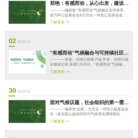
郑艳：有感而动，从心出发，建设气
————编者按:“有感而动”气候融合支持体系，
候适应型社会
由万科公益基金会&北京合一绿色公益基金会联
合发起的“恒星伙伴计划”项目社群研发，并在过
了解更多 >>
去一年中，先后···
02
2026-02
“有感而动”气候融合与可持续社区赋
————来源：光明日报客户端 作者：光明日报
能成果发布会在京举办
全媒体记者 徐谭1月26日，“有感而动”气候融合
调研报告（2025）与《向往的社区》纪录片发布
了解更多 >>
会在北京日坛公园一米···
30
2026-01
面对气候议题，社会组织的第一需求
————编者按:近期，北京合一绿色公益基金会
指向何方？
在《多议题公益组织应对气候变化调研报告
(2024)》的基础上，更新发布了《多议题公益组
了解更多 >>
织应对气候变化调研报告(20···