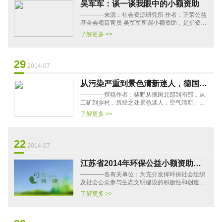
吴军军：谈一谈我眼中的小额资助
————来源：社会资源研究所 作者：正荣公益
基金会项目官员 吴军军所谓小额资助，是指资金
额度偏小的资助，虽没有统一规定，但普遍可认
了解更多 >>
为是5万元以下的资助。···
29
2014-07
从污染严重到景色清新迷人，德国环
————撰稿作者：柴野从德国北部到南部，从
境怎么变好的
工矿到乡村，所经之处景色迷人，空气清新。连
绵不断的森林，开阔的草地，无污染的风力发电
了解更多 >>
大风车以及清澈流淌的河···
22
2014-07
江苏省2014年环保公益小额资助项
————各有关单位：为充分发挥环保社会组织
目征集公告
及社会公众参与生态文明建设的积极性和创造
力，努力营造全社会共同参与环保公益的良好氛
了解更多 >>
围，江苏省环境保护宣传教···