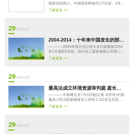
国舆论的风口。中国现有耕地20.27亿亩。4月17
日，环保部向社会通报全国土壤污染状况，按照
了解更多 >>
公报，有19.4%的耕地点位···
29
2014-07
2004-2014：十年来中国发生的部分
————2004年四川沱江特大水污染事故2004
水污染事件
年2月底和3月初，四川化工股份有限公司第二化
肥厂将大量高浓度氨氮废水排入沱江支流毗河，
了解更多 >>
导致沱江江水变黄变臭，氨···
29
2014-07
最高法成立环境资源审判庭 庭长郑
————中新网北京7月3日电(记者 马学玲)中国
学林首次公开亮相
最高人民法院新闻发言人孙军工3日在北京宣
布，为积极回应人民群众环境资源司法新期待，
了解更多 >>
为生态文明建设提供坚强有···
29
2014-07