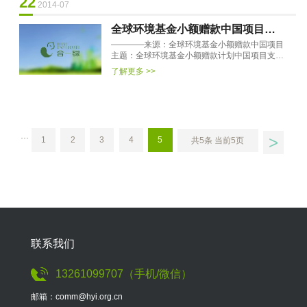
22
2014-07
全球环境基金小额赠款中国项目
————来源：全球环境基金小额赠款中国项目
2014年项目建议书征集启示
主题：全球环境基金小额赠款计划中国项目支持
非政府、非盈利组织实施生物多样性保护，消除
了解更多 >>
气候变化，保护国际水域···
>
···
1
2
3
4
5
共5条 当前5页
联系我们
13261099707（手机/微信）
邮箱：comm@hyi.org.cn