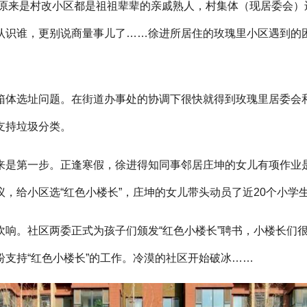
 原来是村改小区都是祖祖辈辈的亲戚熟人，村集体（现居委会）
认识谁，更别说商量事儿了……徐进所居住的玫瑰里小区遇到的
箱体选址问题。在街道办事处的协调下很快就得到玫瑰里居委会
支持垃圾分类。
来是第一步。正逢寒假，徐进得知同事邻居庄坤的女儿有项作业
，给小区选“红色小楼长”，庄坤的女儿带头动员了近20个小学
小区吹响。社区两委正式为孩子们颁发“红色小楼长”聘书，小楼长
支持“红色小楼长”的工作。冷漠的社区开始破冰……