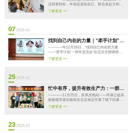
过得更轻松，年初还是给自己、联合发起方和项
目伙伴们画了一个大大的饼。比如：○ 在资金已
了解更多 >>
然紧张的情况下，启动恒星···
07
2026-01
找到自己内在的力量｜“牵手计划”一
————年12月26日，“找到自己内在的力量
周年交流会圆满举行
——‘牵手计划’一周年交流会”在北京京师律师大
厦温暖举行。来自一线社会组织、社区、基金
了解更多 >>
会、行业支持平台及高校···
25
2025-12
忙中有序，提升有效生产力：一群优
————11月25日，疾风充电站——环保公益高
秀管理者的启航
效能领导者实验班在北京海淀开展了线下结课
会。在过去的两个多月中，5位学员通过线上教
了解更多 >>
练带领、社群互助、小组研讨···
23
2025-12