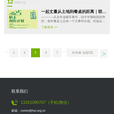
12
2025-12
一起丈量从土地到餐桌的距离｜联禾
————从去年油罐车事件，到今年预制菜的争
创作计划招募
吵，每年餐桌上总有一个大事件出现。吃饭从来
不是一件小事，但在如今公众传播层面，我们看
了解更多 >>
到关于食物的报道却总是···
>
···
···
3
4
5
6
7
共36条 当前5页
联系我们
13261099707（手机/微信）
邮箱：comm@hyi.org.cn