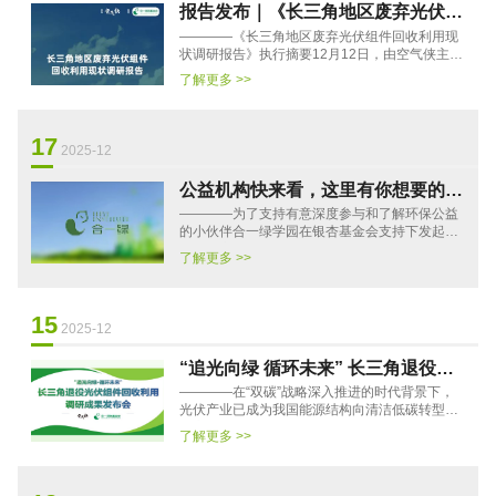
报告发布｜《长三角地区废弃光伏组
————《长三角地区废弃光伏组件回收利用现
件回收利用现状调研报告》
状调研报告》执行摘要12月12日，由空气侠主
办、北京合一绿色公益基金会支持、南通爱尚环
了解更多 >>
保、绿野青年、常州武进区···
17
2025-12
公益机构快来看，这里有你想要的优
————为了支持有意深度参与和了解环保公益
秀实习生 ！
的小伙伴合一绿学园在银杏基金会支持下发起绿
色青年实习生项目本项目在于架起优秀年轻人和
了解更多 >>
公益组织之间的桥梁，以···
15
2025-12
“追光向绿 循环未来” 长三角退役光
————在“双碳”战略深入推进的时代背景下，
伏组件回收利用调研成果发布会举办
光伏产业已成为我国能源结构向清洁低碳转型的
核心支撑力量。截至2025年，全国光伏累计装机
了解更多 >>
容量突破600GW，早期投···