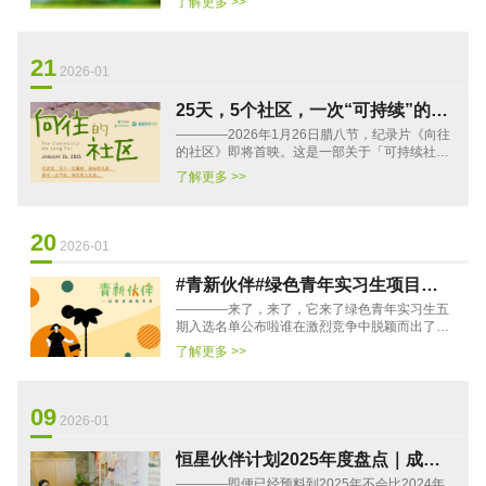
了解更多 >>
以来，得到了来自各界的···
21
2026-01
25天，5个社区，一次“可持续”的追
————2026年1月26日腊八节，纪录片《向往
问之旅｜腊八节，共赏《向往的社
的社区》即将首映。这是一部关于「可持续社
区》首映
区」的片子，但它不讲道理，只记录真实——在
了解更多 >>
玉树的星空下、西安小区的楼···
20
2026-01
#青新伙伴#绿色青年实习生项目五
————来了，来了，它来了绿色青年实习生五
期入选名单公示
期入选名单公布啦谁在激烈竞争中脱颖而出了
呢……青年人才是公益组织发展的新鲜血液。为
了解更多 >>
了架起优秀年轻人和可持续···
09
2026-01
恒星伙伴计划2025年度盘点｜成为
————即便已经预料到2025年不会比2024年
光，也照亮更多人