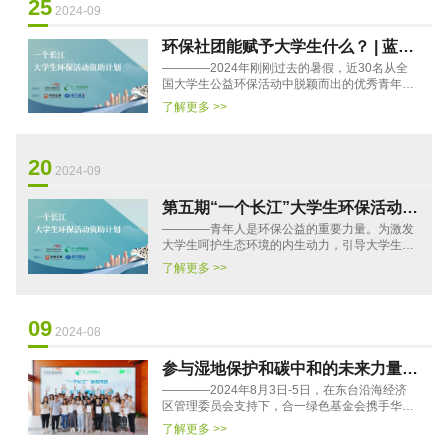
25
2024-09
环保社团能赋予大学生什么？ | 蓝碳
————2024年刚刚过去的暑假，近30名从全
精英营演讲回顾
国大学生公益环保活动中脱颖而出的优秀青年人
参与了“一个长江”涓流行动——蓝碳青年精英
了解更多 >>
营，一同提升了专业素养和···
20
2024-09
第五期“一个长江”大学生环保活动资
————青年人是环保公益的重要力量。为激发
助计划开放申请
大学生呵护生态环境的内生动力，引导大学生科
学、理性地开展环保行动，2022年，在华泰证券
了解更多 >>
的支持下，华泰公益基金···
09
2024-08
参与湿地保护和碳中和的未来力量 |
————2024年8月3日-5日，在东台沿海经济
“一个长江”涓流行动 蓝碳青年精英
区管理委员会支持下，合一绿色基金会携手华泰
营在江苏盐城东台条子泥成功举办
公益基金会、红树林基金会（MCF），在江苏盐
了解更多 >>
城东台条子泥这片被誉为东亚···