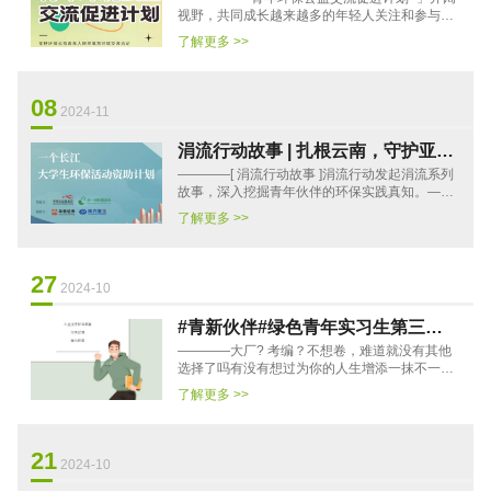
申请中
视野，共同成长越来越多的年轻人关注和参与到
环保公益，采取了许多卓有成效的行动。为了让
了解更多 >>
这些对环保有爱的年···
08
2024-11
涓流行动故事 | 扎根云南，守护亚洲
————[ 涓流行动故事 ]涓流行动发起涓流系列
象与童年的“秘密基地”
故事，深入挖掘青年伙伴的环保实践真知。——
欢迎大家关注！——项目起源：守护家乡的那
了解更多 >>
片“秘密基地”与你在夏···
27
2024-10
#青新伙伴#绿色青年实习生第三期
————大厂? 考编？不想卷，难道就没有其他
招募开启
选择了吗有没有想过为你的人生增添一抹不一样
的色彩好的实习，也是未来走向社会的基石现
了解更多 >>
在，机会来了为了支持有意···
21
2024-10