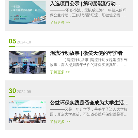
入选项目公示 | 第5期涓流行动
————“不积小流，无以成江海”，年轻人的环
——“一个长江”大学生环保活动资助
保公益行动，正似那涓涓细流，细微但坚韧，终
会汇成大江大海。在华泰证券、南方基金支持
了解更多 >>
下，华泰公益基金会与合···
05
2024-10
涓流行动故事 | 微笑天使的守护者
————[ 涓流行动故事 ]涓流行动发起涓流系列
故事，深入挖掘青年伙伴的环保实践真知。——
欢迎大家关注！——想和TA们一样在环保公益实
了解更多 >>
践中获得提升欢迎加入···
30
2024-09
公益环保实践是否会成为大学生活里
————又是一年开学季，莘莘学子迈入大学校
的一抹亮色？| 蓝碳精英营圆桌对谈
园，开启大学生活。不知道公益环保实践是否会
回顾
成为ta们大学生活里的一抹亮色？而就在这个暑
了解更多 >>
假，一场关于“公益环保···