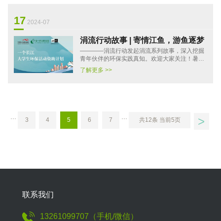
17
2024-07
涓流行动故事 | 寄情江鱼，游鱼逐梦
————涓流行动发起涓流系列故事，深入挖掘
青年伙伴的环保实践真知。欢迎大家关注！暑假
SUMMER涓流行动之蓝碳青年精英营火热招募
了解更多 >>
中！8月3日-5日，面向涓流行···
>
···
···
3
4
5
6
7
共12条 当前5页
联系我们
13261099707（手机/微信）