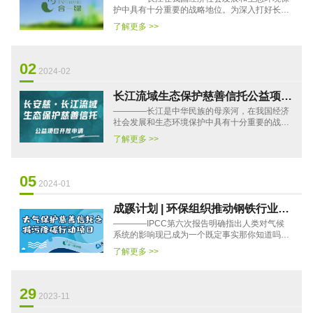
护慈善信托”2024年度公益项目
护中具有十分重要的战略地位。为深入打好长江
保护修复攻坚战，推进美丽河湖保护与建设，持
了解更多 >>
续改善长江生态环境，全···
02
2024-02
长江流域生态保护慈善信托公益项目
————长江是中华民族的母亲河，在我国经济
开放申请
社会发展和生态环境保护中具有十分重要的战略
地位。作为中国重要的生态安全屏障，长江曾因
了解更多 >>
为大规模开发导致生态环···
05
2024-01
成蹊计划 | 环保组织推动钢铁行业减
————IPCC第六次报告明确指出人类对气候
污降碳之产能置换篇
系统的影响现已成为一个既定事实那你知道吗？
在所有人类活动中能源消耗占到了温室气体排放
了解更多 >>
量的73.2%其中有7.2%来自于···
29
2023-11