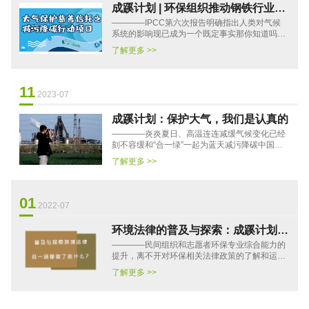
成蹊计划 | 环保组织推动钢铁行业减
————IPCC第六次报告明确指出人类对气候
污降碳之超低排放改造篇
系统的影响现已成为一个既定事实那你知道吗？
在所有人类活动中能源消耗占到了温室气体排放
了解更多 >>
量的73.2%其中有7.2%来自于···
11
2023-07
成蹊计划：保护大气，我们是认真的
————炎炎夏日、高温连连减缓气候变化已经
刻不容缓和“合一绿”一起为蓝天减污降碳中国的
大气污染防治自上世纪七十年代开始至今，主要
了解更多 >>
污染源与污染物伴随着···
01
2022-07
环境法律的普及与探索：成蹊计划都
————民间组织和志愿者环保专业综合能力的
做了些什么？
提升，离不开对环保相关法律政策的了解和运
用。合一绿学园通过系列线上课程，将诸如“环境
了解更多 >>
信息公开”、“环境影响···