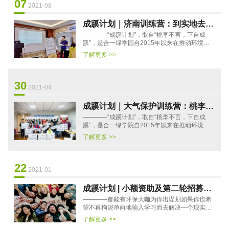
07
2021-08
成蹊计划｜济南训练营：到实地去，
————“成蹊计划”，取自“桃李不言，下自成
发现不一样的世界
蹊”，是合一绿学园自2015年以来在推动环境污
染问题改善议题上长期开展的赋能培育环保公益
了解更多 >>
新力量的系列支持计划···
30
2021-04
成蹊计划｜大气保护训练营：桃李不
————“成蹊计划”，取自“桃李不言，下自成
言 下自成蹊
蹊”，是合一绿学院自2015年以来在推动环境污
染问题改善议题上长期开展的赋能培育环保公益
了解更多 >>
新力量的系列支持计划···
22
2021-01
成蹊计划 | 小额资助及第二轮招募上
————都能有环保大咖为你出谋划如果你也希
线！
望不再拘泥单向地输入学习而去解决一个现实问
题如果你也愿意用行动改善一个环境问题那么，
了解更多 >>
请成为我们的伙伴吧！小···