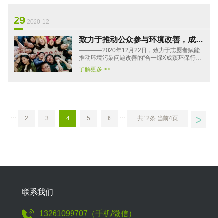
29
2020-12
致力于推动公众参与环境改善，成蹊
————2020年12月22日，致力于志愿者赋能
计划升级启动
推动环境污染问题改善的“合一绿X成蹊环保行动
者赋能计划”在中华环保基金会、北京市企业家环
了解更多 >>
保基金会卫蓝侠项目（以···
>
···
···
2
3
4
5
6
共12条 当前4页
联系我们
13261099707（手机/微信）